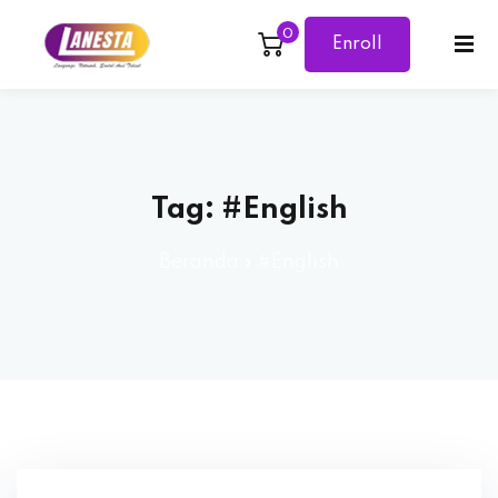
0
Enroll
Sign in
Sign up
Now
Sign in
Don’t have an account?
Sign up
Tag:
#English
Beranda
»
#English
Lost your password?
Remember me