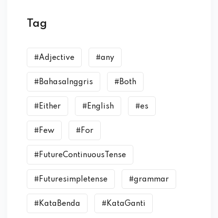
Tag
#Adjective
#any
#BahasaInggris
#Both
#Either
#English
#es
#Few
#For
#FutureContinuousTense
#Futuresimpletense
#grammar
#KataBenda
#KataGanti