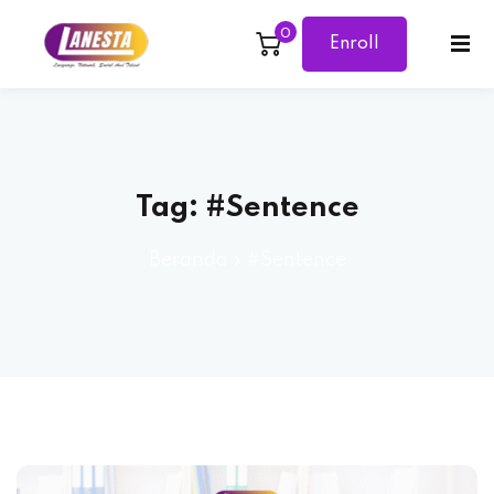
0
Enroll
Sign in
Sign up
Now
Sign in
Don’t have an account?
Sign up
Tag:
#Sentence
Beranda
»
#Sentence
Lost your password?
Remember me