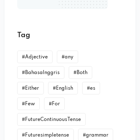
Tag
#Adjective
#any
#BahasaInggris
#Both
#Either
#English
#es
#Few
#For
#FutureContinuousTense
#Futuresimpletense
#grammar