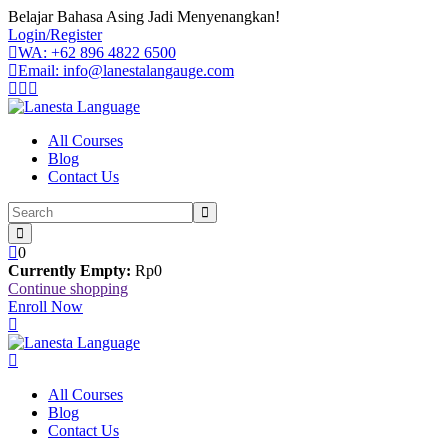
Skip
Belajar Bahasa Asing Jadi Menyenangkan!
to
Login/Register
content
WA: +62 896 4822 6500
Email: info@lanestalangauge.com
All Courses
Blog
Contact Us
0
Currently Empty:
Rp
0
Continue shopping
Enroll Now
All Courses
Blog
Contact Us