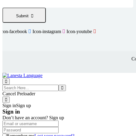
Submit
Icon-facebook
Icon-instagram
Icon-youtube
Co
Cancel Preloader
Sign in
Sign up
Sign in
Don’t have an account?
Sign up
Remember me
Lost your password?