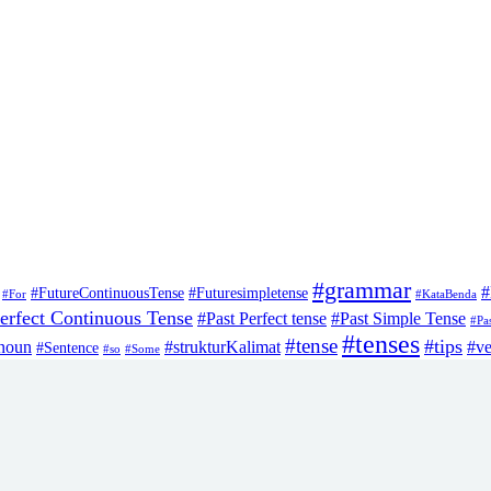
#grammar
#
#FutureContinuousTense
#Futuresimpletense
#For
#KataBenda
erfect Continuous Tense
#Past Perfect tense
#Past Simple Tense
#Pas
#tenses
#tense
#tips
noun
#strukturKalimat
#ve
#Sentence
#so
#Some