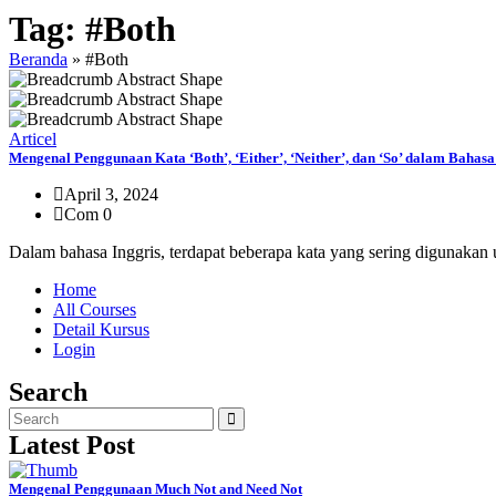
Tag:
#Both
Beranda
»
#Both
Articel
Mengenal Penggunaan Kata ‘Both’, ‘Either’, ‘Neither’, dan ‘So’ dalam Bahasa
April 3, 2024
Com 0
Dalam bahasa Inggris, terdapat beberapa kata yang sering digunakan
Home
All Courses
Detail Kursus
Login
Search
Latest Post
Mengenal Penggunaan Much Not and Need Not