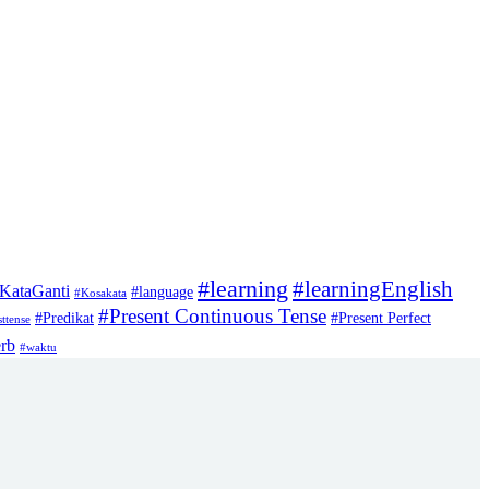
#learning
#learningEnglish
KataGanti
#language
#Kosakata
#Present Continuous Tense
#Predikat
#Present Perfect
ttense
rb
#waktu