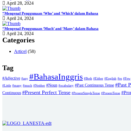
April 28, 2024
“Mengenal Penggunaan ‘Who’ and ‘Which’ dalam Bahasa
April 24, 2024
“Mengenal Penggunaan ‘Much’ and ‘Many’ dalam Bahasa
April 24, 2024
Categories
Articel
(58)
Tag
#BahasaInggris
#Adjective
#any
#Both
#Either
#English
#es
#Few
#Past P
#Noun
#Past Continuous Tense
#Little
#many
#much
#Neither
#ocabulary
#Present Perfect Tense
#Pro
Continuous
#PresentSimpleTense
#PresentTense