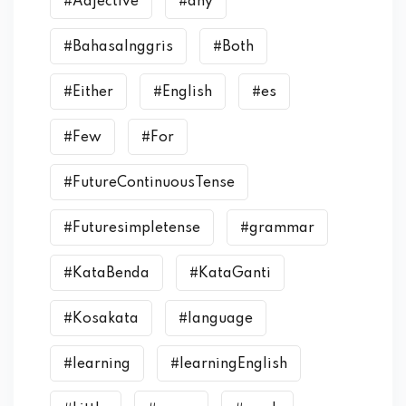
#Adjective
#any
#BahasaInggris
#Both
#Either
#English
#es
#Few
#For
#FutureContinuousTense
#Futuresimpletense
#grammar
#KataBenda
#KataGanti
#Kosakata
#language
#learning
#learningEnglish