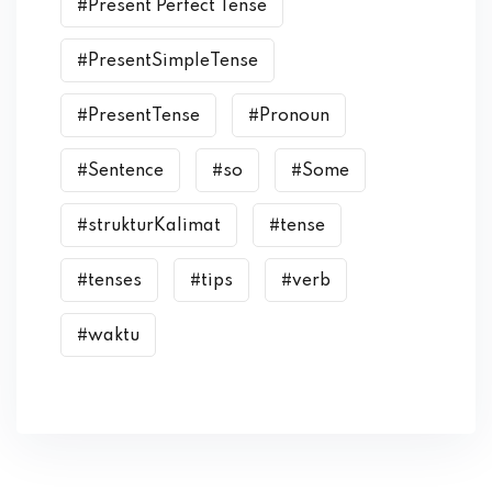
#Present Perfect Tense
#PresentSimpleTense
#PresentTense
#Pronoun
#Sentence
#so
#Some
#strukturKalimat
#tense
#tenses
#tips
#verb
#waktu