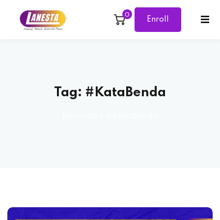
0
Enroll
Sign in
Sign up
Now
Sign in
Don’t have an account?
Sign up
Tag:
#KataBenda
Beranda
»
#KataBenda
Lost your password?
Remember me