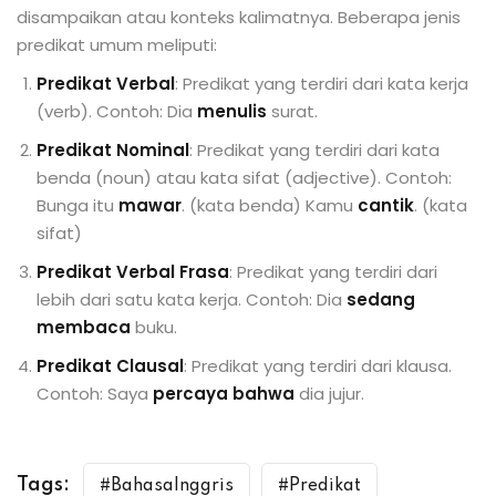
disampaikan atau konteks kalimatnya. Beberapa jenis
predikat umum meliputi:
Predikat Verbal
: Predikat yang terdiri dari kata kerja
(verb). Contoh: Dia
menulis
surat.
Predikat Nominal
: Predikat yang terdiri dari kata
benda (noun) atau kata sifat (adjective). Contoh:
Bunga itu
mawar
. (kata benda) Kamu
cantik
. (kata
sifat)
Predikat Verbal Frasa
: Predikat yang terdiri dari
lebih dari satu kata kerja. Contoh: Dia
sedang
membaca
buku.
Predikat Clausal
: Predikat yang terdiri dari klausa.
Contoh: Saya
percaya bahwa
dia jujur.
Tags:
#BahasaInggris
#Predikat