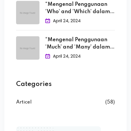
“Mengenal Penggunaan
‘Who’ and ‘Which’ dalam
Bahasa
April 24, 2024
“Mengenal Penggunaan
‘Much’ and ‘Many’ dalam
Bahasa
April 24, 2024
Categories
Articel
(58)