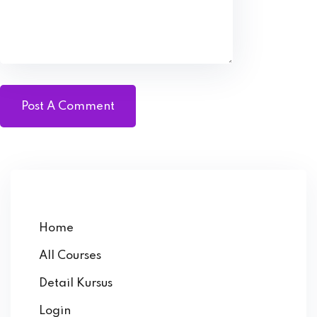
Home
All Courses
Detail Kursus
Login