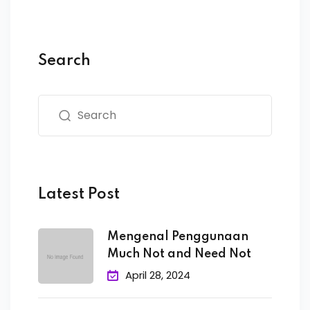
Search
Latest Post
Mengenal Penggunaan
Much Not and Need Not
April 28, 2024