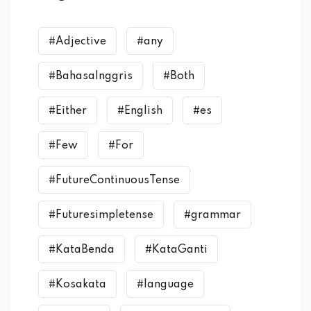
#Adjective
#any
#BahasaInggris
#Both
#Either
#English
#es
#Few
#For
#FutureContinuousTense
#Futuresimpletense
#grammar
#KataBenda
#KataGanti
#Kosakata
#language