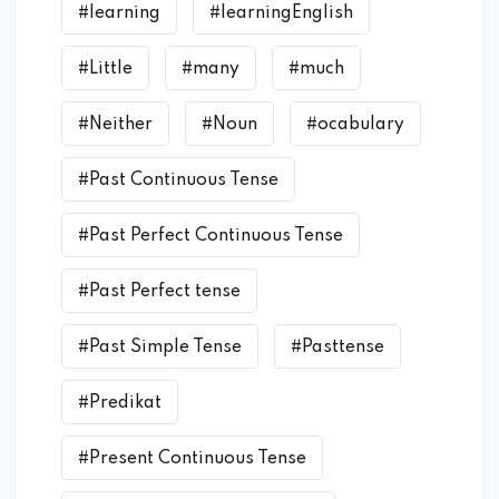
#learning
#learningEnglish
#Little
#many
#much
#Neither
#Noun
#ocabulary
#Past Continuous Tense
#Past Perfect Continuous Tense
#Past Perfect tense
#Past Simple Tense
#Pasttense
#Predikat
#Present Continuous Tense