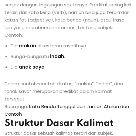
subjek dengan lingkungan sekitarnya. Predikat sering kali
terdiri dari kata kerja (verb), namun bisa juga terdiri dari
kata sifat (adjective), kata benda (noun), atau frasa
lain yang memberikan informasi tentang subjek.
Contoh:
Dia
makan
di restoran favoritnya.
Bunga-bunga itu
indah
.
Dia
anak saya
.
Dalam contoh-contoh di atas, “makan”, “indah”, dan
“anak saya” merupakan predikat dalam kalimat
tersebut.
Baca juga:
Kata Benda Tunggal dan Jamak: Aturan dan
Contoh
Struktur Dasar Kalimat
Struktur dasar sebuah kalimat terdiri dari subjek,