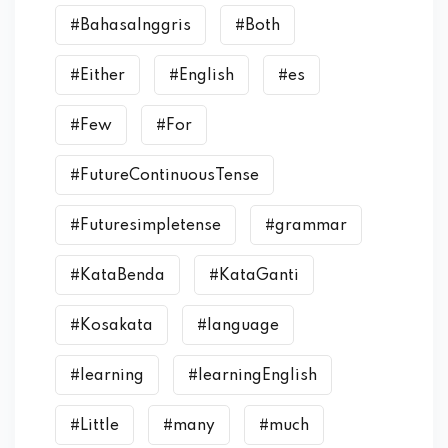
#BahasaInggris
#Both
#Either
#English
#es
#Few
#For
#FutureContinuousTense
#Futuresimpletense
#grammar
#KataBenda
#KataGanti
#Kosakata
#language
#learning
#learningEnglish
#Little
#many
#much