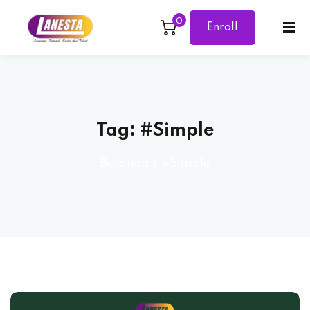
0
Enroll
Sign in
Sign up
Now
Sign in
Don’t have an account?
Sign up
Tag:
#Simple
Beranda
»
#Simple
Lost your password?
Remember me