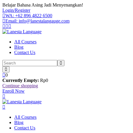
Skip
Belajar Bahasa Asing Jadi Menyenangkan!
to
Login/Register
content
WA: +62 896 4822 6500
Email: info@lanestalangauge.com
All Courses
Blog
Contact Us
0
Currently Empty:
Rp
0
Continue shopping
Enroll Now
All Courses
Blog
Contact Us