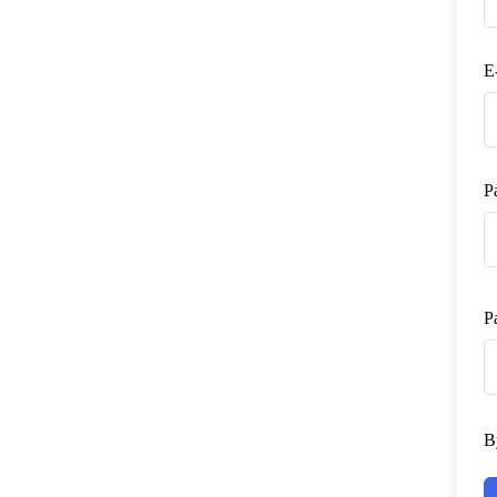
E
P
P
B