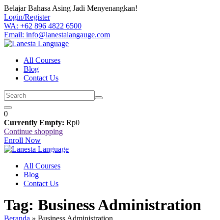
Skip
Belajar Bahasa Asing Jadi Menyenangkan!
to
Login/Register
content
WA: +62 896 4822 6500
Email: info@lanestalangauge.com
All Courses
Blog
Contact Us
0
Currently Empty:
Rp
0
Continue shopping
Enroll Now
All Courses
Blog
Contact Us
Tag:
Business Administration
Beranda
»
Business Administration