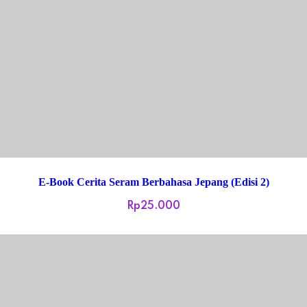
E-Book Cerita Seram Berbahasa Jepang (Edisi 2)
Rp
25.000