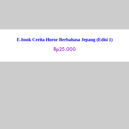
E-book Cerita Horor Berbahasa Jepang (Edisi 1)
Rp
25.000