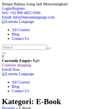
Skip
Belajar Bahasa Asing Jadi Menyenangkan!
to
Login/Register
content
WA: +62 896 4822 6500
Email: info@lanestalangauge.com
All Courses
Blog
Contact Us
0
Currently Empty:
Rp
0
Continue shopping
Enroll Now
All Courses
Blog
Contact Us
Kategori:
E-Book
Beranda
»
E-Book