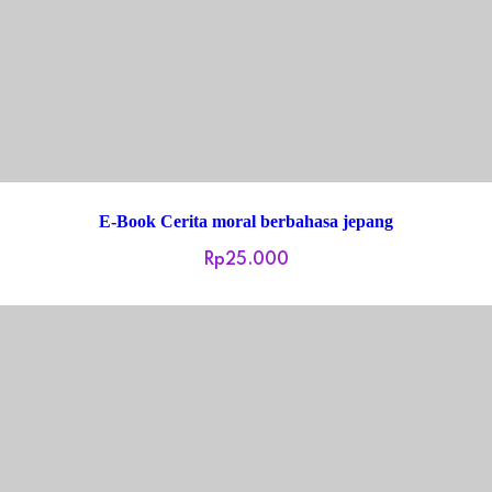
E-Book Cerita moral berbahasa jepang
Rp
25.000