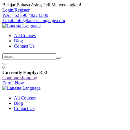
Skip
Belajar Bahasa Asing Jadi Menyenangkan!
to
Login/Register
content
WA: +62 896 4822 6500
Email: info@lanestalangauge.com
All Courses
Blog
Contact Us
0
Currently Empty:
Rp
0
Continue shopping
Enroll Now
All Courses
Blog
Contact Us