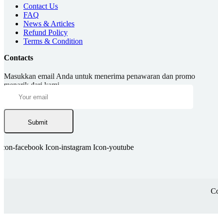
Contact Us
FAQ
News & Articles
Refund Policy
Terms & Condition
Contacts
Masukkan email Anda untuk menerima penawaran dan promo
menarik dari kami.
Submit
Icon-facebook
Icon-instagram
Icon-youtube
Co