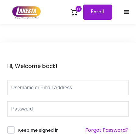
0
Enroll
Sign in
Sign up
Now
Sign in
Don’t have an account?
Sign up
Hi, Welcome back!
Lost your password?
Remember me
Forgot Password?
Keep me signed in