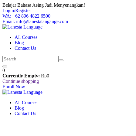
Skip
Belajar Bahasa Asing Jadi Menyenangkan!
to
Login/Register
content
WA: +62 896 4822 6500
Email: info@lanestalangauge.com
All Courses
Blog
Contact Us
0
Currently Empty:
Rp
0
Continue shopping
Enroll Now
All Courses
Blog
Contact Us