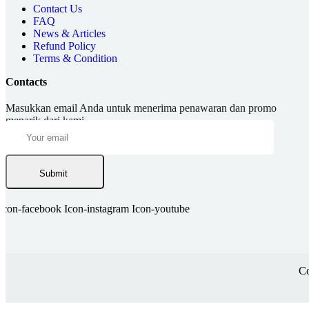
Contact Us
FAQ
News & Articles
Refund Policy
Terms & Condition
Contacts
Masukkan email Anda untuk menerima penawaran dan promo
menarik dari kami.
Submit
Icon-facebook
Icon-instagram
Icon-youtube
Co