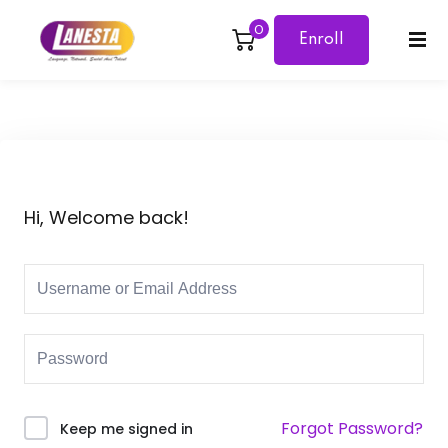
0
Enroll
Sign in
Sign up
Now
Sign in
Don’t have an account?
Sign up
Hi, Welcome back!
Lost your password?
Remember me
Forgot Password?
Keep me signed in