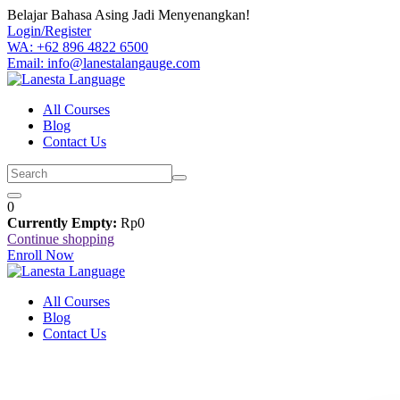
Skip
Belajar Bahasa Asing Jadi Menyenangkan!
to
Login/Register
content
WA: +62 896 4822 6500
Email: info@lanestalangauge.com
All Courses
Blog
Contact Us
0
Currently Empty:
Rp
0
Continue shopping
Enroll Now
All Courses
Blog
Contact Us