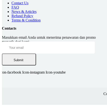
Contact Us
FAQ
News & Articles
Refund Policy
Terms & Condition
Contacts
Masukkan email Anda untuk menerima penawaran dan promo
menarik dari kami.
Submit
Icon-facebook
Icon-instagram
Icon-youtube
Co