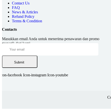
Contact Us
FAQ
News & Articles
Refund Policy
Terms & Condition
Contacts
Masukkan email Anda untuk menerima penawaran dan promo
menarik dari kami.
Submit
Icon-facebook
Icon-instagram
Icon-youtube
Co