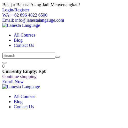
Skip
Belajar Bahasa Asing Jadi Menyenangkan!
to
Login/Register
content
WA: +62 896 4822 6500
Email: info@lanestalangauge.com
All Courses
Blog
Contact Us
0
Currently Empty:
Rp
0
Continue shopping
Enroll Now
All Courses
Blog
Contact Us