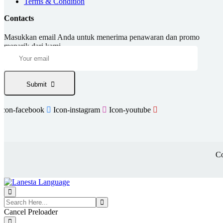
Terms & Condition
Contacts
Masukkan email Anda untuk menerima penawaran dan promo
menarik dari kami.
Submit
Icon-facebook
Icon-instagram
Icon-youtube
Co
Cancel Preloader