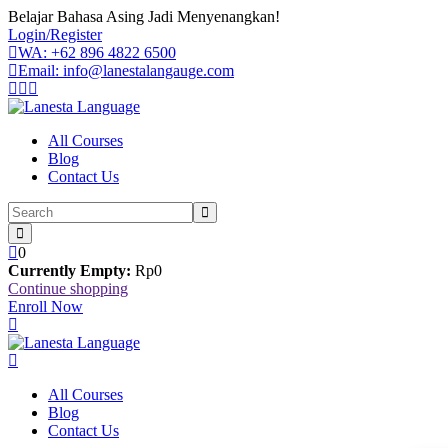
Skip
Belajar Bahasa Asing Jadi Menyenangkan!
to
Login/Register
content
WA: +62 896 4822 6500
Email: info@lanestalangauge.com
All Courses
Blog
Contact Us
0
Currently Empty:
Rp
0
Continue shopping
Enroll Now
All Courses
Blog
Contact Us