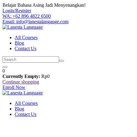
Skip
Belajar Bahasa Asing Jadi Menyenangkan!
to
Login/Register
content
WA: +62 896 4822 6500
Email: info@lanestalangauge.com
All Courses
Blog
Contact Us
0
Currently Empty:
Rp
0
Continue shopping
Enroll Now
All Courses
Blog
Contact Us