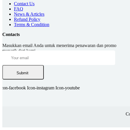
Contact Us
FAQ
News & Articles
Refund Policy
Terms & Condition
Contacts
Masukkan email Anda untuk menerima penawaran dan promo
menarik dari kami.
Submit
Icon-facebook
Icon-instagram
Icon-youtube
Co