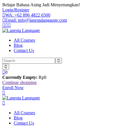
Skip
Belajar Bahasa Asing Jadi Menyenangkan!
to
Login/Register
content
WA: +62 896 4822 6500
Email: info@lanestalangauge.com
All Courses
Blog
Contact Us
0
Currently Empty:
Rp
0
Continue shopping
Enroll Now
All Courses
Blog
Contact Us