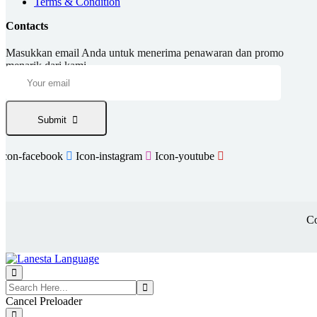
Terms & Condition
Contacts
Masukkan email Anda untuk menerima penawaran dan promo
menarik dari kami.
Submit
Icon-facebook
Icon-instagram
Icon-youtube
Co
Cancel Preloader