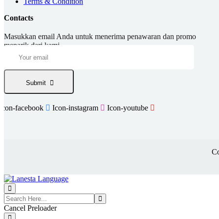
Terms & Condition
Contacts
Masukkan email Anda untuk menerima penawaran dan promo
menarik dari kami.
Submit
Icon-facebook
Icon-instagram
Icon-youtube
Co
Cancel Preloader