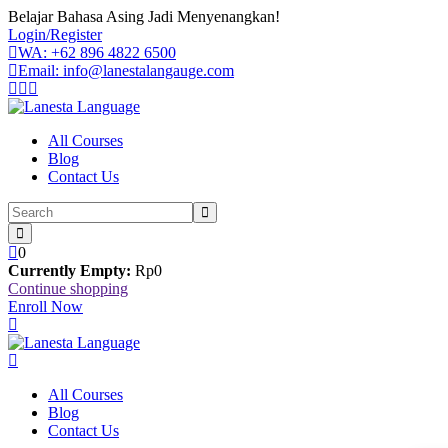
Skip
Belajar Bahasa Asing Jadi Menyenangkan!
to
Login/Register
content
WA: +62 896 4822 6500
Email: info@lanestalangauge.com
All Courses
Blog
Contact Us
0
Currently Empty:
Rp
0
Continue shopping
Enroll Now
All Courses
Blog
Contact Us