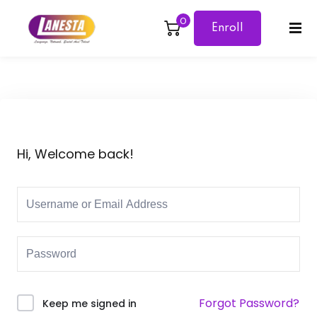
0
Enroll
Sign in
Sign up
Now
Sign in
Don’t have an account?
Sign up
Hi, Welcome back!
Lost your password?
Remember me
Forgot Password?
Keep me signed in